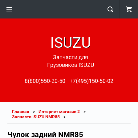
ISUZU
Запчасти для
Грузовиков ISUZU
8(800)550-20-50
+7(495)150-50-02
Главная
Интернет магазин 2
Запчасти ISUZU NMR85
Чулок задний NMR85