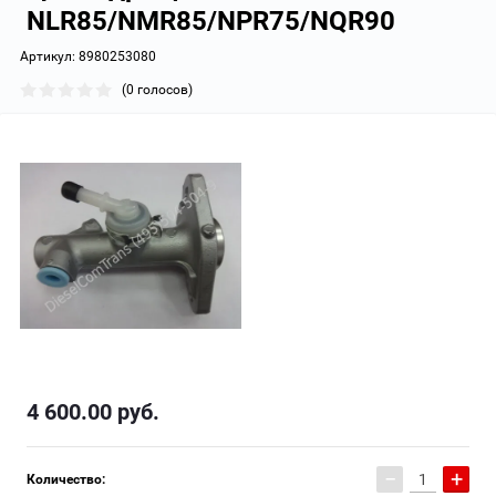
NLR85/NMR85/NPR75/NQR90
Артикул:
8980253080
(0 голосов)
4 600.00
руб.
−
+
Количество: